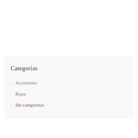
SIN CATEGORIZAR
Playera SL “Un corazón sano ¡Florece!”
$
250.00
Categorías
Accesorios
Ropa
Sin categorizar