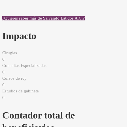
¿Quieres saber más de Salvando Latidos A.C.?
Impacto
Círugias
0
Consultas Especializadas
0
Cursos de rcp
0
Estudios de gabinete
0
Contador total de