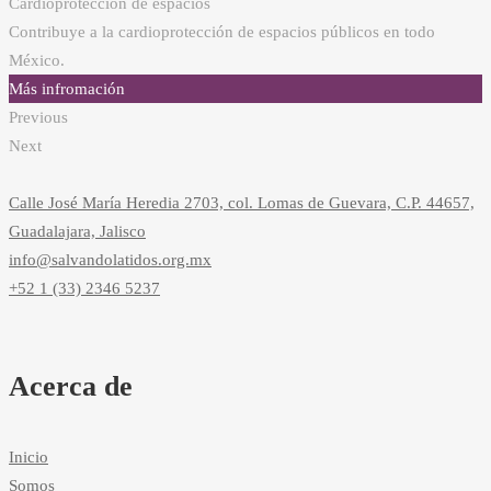
Cardioprotección de espacios
Contribuye a la cardioprotección de espacios públicos en todo
México.
Más infromación
Previous
Next
Calle José María Heredia 2703, col. Lomas de Guevara, C.P. 44657,
Guadalajara, Jalisco
info@salvandolatidos.org.mx
+52 1 (33) 2346 5237
Acerca de
Inicio
Somos