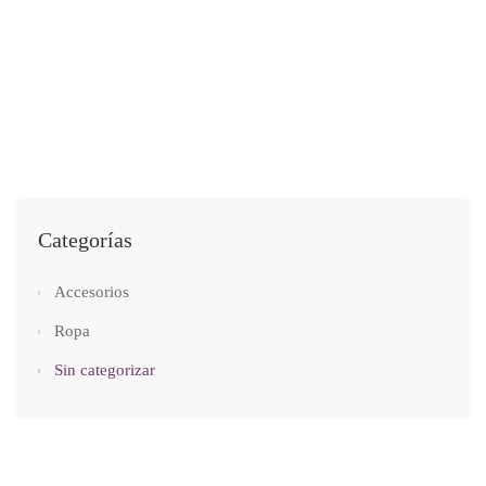
SIN CATEGORIZAR
Playera SL “Un corazón sano ¡Florece!”
$
250.00
Categorías
Accesorios
Ropa
Sin categorizar