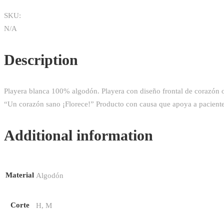
SKU:
N/A
Description
Playera blanca 100% algodón. Playera con diseño frontal de corazón orig
“Un corazón sano ¡Florece!”
Producto con causa que apoya a pacient
Additional information
Material
Algodón
Corte
H, M