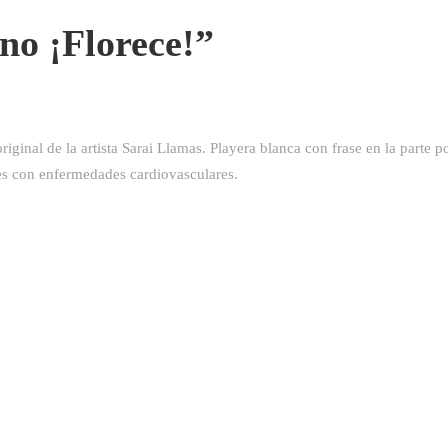
no ¡Florece!”
inal de la artista Sarai Llamas. Playera blanca con frase en la parte po
es con enfermedades cardiovasculares.