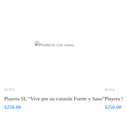
ROPA
ROPA
Playera SL “Vive por un corazón Fuerte y Sano”
Playera SL
$
250.00
$
250.00