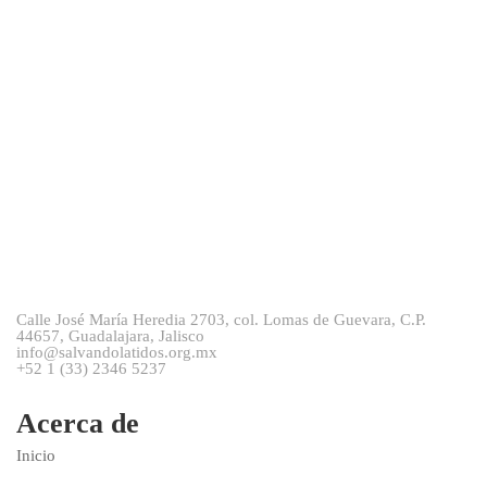
de
Event
Calle José María Heredia 2703, col. Lomas de Guevara, C.P.
44657, Guadalajara, Jalisco
info@salvandolatidos.org.mx
+52 1 (33) 2346 5237
Acerca de
Inicio