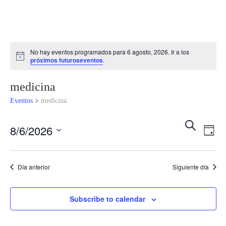
No hay eventos programados para 6 agosto, 2026. Ir a los
Notice
próximos futuroseventos
.
medicina
Eventos
medicina
Búsqu
Na
Buscar
8/6/2026
Día
de
y
Seleccionar
fecha.
vis
Día anterior
Siguiente día
naveg
de
de
Subscribe to calendar
Ev
vistas