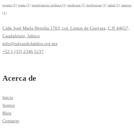
evento
(1)
gratis
(1)
insuficiencia cardiaca
(1)
medicina
(1)
michoacan
(1)
salud
(1)
zamora
(1)
Calle José María Heredia 2703, col. Lomas de Guevara, C.P. 44657,
Guadalajara, Jalisco
info@salvandolatidos.org.mx
+52 1 (33) 2346 5237
Acerca de
Inicio
Somos
Blog
Contacto