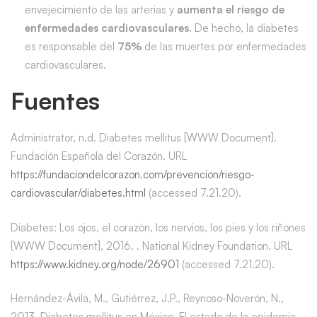
envejecimiento de las arterias y
aumenta el riesgo de
enfermedades cardiovasculares.
De hecho, la diabetes
es responsable del
75%
de las muertes por enfermedades
cardiovasculares.
Fuentes
Administrator, n.d. Diabetes mellitus [WWW Document].
Fundación Española del Corazón. URL
https://fundaciondelcorazon.com/prevencion/riesgo-
cardiovascular/diabetes.html
(accessed 7.21.20).
Diabetes: Los ojos, el corazón, los nervios, los pies y los riñones
[WWW Document], 2016. . National Kidney Foundation. URL
https://www.kidney.org/node/26901
(accessed 7.21.20).
Hernández-Ávila, M., Gutiérrez, J.P., Reynoso-Noverón, N.,
2013. Diabetes mellitus en México. El estado de la epidemia.