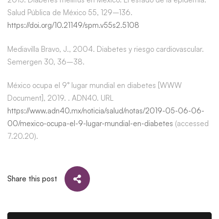
Salud Pública de México 55, 129–136.
https://doi.org/10.21149/spm.v55s2.5108
Mediavilla Bravo, J., 2004. Diabetes y riesgo cardiovascular.
Semergen 30, 36–38.
México ocupa el 9° lugar mundial en diabetes [WWW
Document], 2019. . ADN40. URL
https://www.adn40.mx/noticia/salud/notas/2019-05-06-06-
00/mexico-ocupa-el-9-lugar-mundial-en-diabetes
(accessed
7.20.20).
Share this post