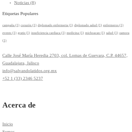
Noticias
(8)
Etiquetas Populares
campaña
(1)
corazón
(1)
diplomado enfermeria
(1)
diplomado salud
(1)
enfermeros
(1)
evento
(1)
gratis
(1)
insuficiencia cardiaca
(1)
medicina
(1)
michoacan
(1)
salud
(1)
zamora
(1)
Calle José María Heredia 2703, col. Lomas de Guevara, C.P. 44657,
Guadalajara, Jalisco
info@salvandolatidos.org.mx
+52 1 (33) 2346 5237
Acerca de
Inicio
Somos