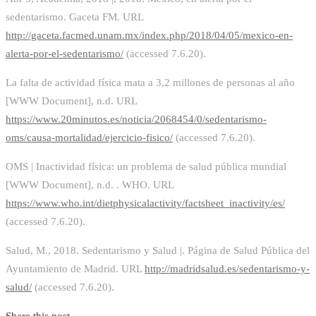
sedentarismo. Gaceta FM. URL
http://gaceta.facmed.unam.mx/index.php/2018/04/05/mexico-en-
alerta-por-el-sedentarismo/
(accessed 7.6.20).
La falta de actividad física mata a 3,2 millones de personas al año
[WWW Document], n.d. URL
https://www.20minutos.es/noticia/2068454/0/sedentarismo-
oms/causa-mortalidad/ejercicio-fisico/
(accessed 7.6.20).
OMS | Inactividad física: un problema de salud pública mundial
[WWW Document], n.d. . WHO. URL
https://www.who.int/dietphysicalactivity/factsheet_inactivity/es/
(accessed 7.6.20).
Salud, M., 2018. Sedentarismo y Salud |. Página de Salud Pública del
Ayuntamiento de Madrid. URL
http://madridsalud.es/sedentarismo-y-
salud/
(accessed 7.6.20).
Share this post