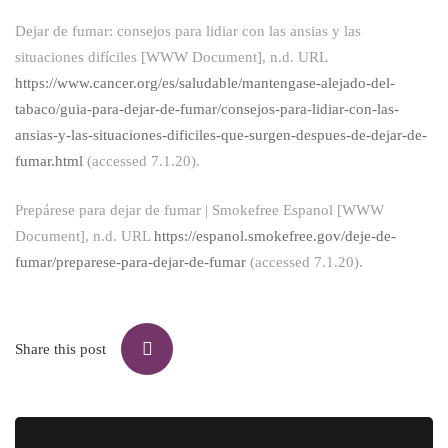
Dejar de fumar: consejos para lidiar con las ansias y las
situaciones difíciles [WWW Document], n.d. URL
https://www.cancer.org/es/saludable/mantengase-alejado-del-
tabaco/guia-para-dejar-de-fumar/consejos-para-lidiar-con-las-
ansias-y-las-situaciones-dificiles-que-surgen-despues-de-dejar-de-
fumar.html
(accessed 7.1.20).
Prepárese para dejar de fumar | Smokefree Espanol [WWW
Document], n.d. URL
https://espanol.smokefree.gov/deje-de-
fumar/preparese-para-dejar-de-fumar
(accessed 7.1.20).
Share this post