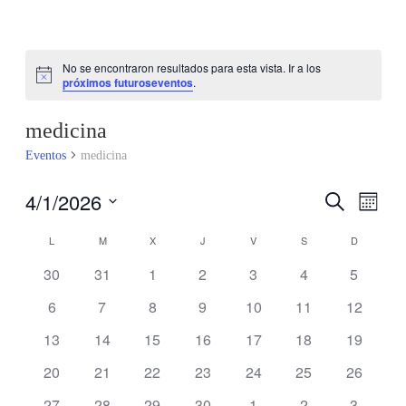
No se encontraron resultados para esta vista. Ir a los
Notice
próximos futuroseventos
.
medicina
Eventos
medicina
4/1/2026
Búsqu
Nav
Buscar
Mes
Seleccionar
de
y
Calendario
L
LUNES
M
MARTES
X
MIÉRCOLES
J
JUEVES
V
VIERNES
S
SÁBADO
D
DOMING
fecha.
vis
0
0
0
0
0
0
0
30
31
1
2
3
4
5
navega
de
eventos
eventos
eventos
eventos
eventos
eventos
eventos
0
0
0
0
0
0
0
6
7
8
9
10
11
12
de
de
Eventos
eventos
eventos
eventos
eventos
eventos
eventos
eventos
0
0
0
0
0
0
0
13
14
15
16
17
18
19
Eve
eventos
eventos
eventos
eventos
eventos
eventos
vistas
eventos
0
0
0
0
0
0
0
20
21
22
23
24
25
26
eventos
eventos
eventos
eventos
eventos
eventos
eventos
0
0
0
0
0
0
0
27
28
29
30
1
2
3