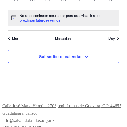
de
eventos
eventos
eventos
eventos
eventos
eventos
eventos
Evento
No se encontraron resultados para esta vista. Ir a los
Notice
próximos futuroseventos
.
Mar
Mes actual
May
Subscribe to calendar
Calle José María Heredia 2703, col. Lomas de Guevara, C.P. 44657,
Guadalajara, Jalisco
info@salvandolatidos.org.mx