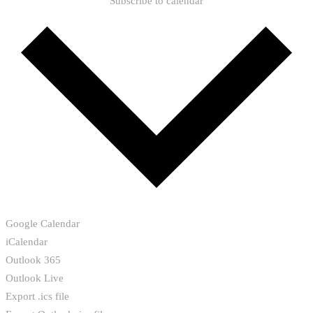
Subscribe to calendar
Google Calendar
iCalendar
Outlook 365
Outlook Live
Export .ics file