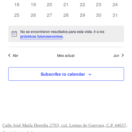
eventos
eventos
eventos
eventos
eventos
eventos
vistas
eventos
0
0
0
0
0
0
0
18
19
20
21
22
23
24
eventos
eventos
eventos
eventos
eventos
eventos
eventos
de
0
0
0
0
0
0
0
25
26
27
28
29
30
31
eventos
eventos
eventos
eventos
eventos
eventos
eventos
Evento
No se encontraron resultados para esta vista. Ir a los
Notice
próximos futuroseventos
.
Abr
Mes actual
Jun
Subscribe to calendar
Calle José María Heredia 2703, col. Lomas de Guevara, C.P. 44657,