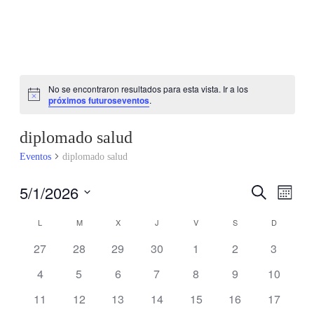
No se encontraron resultados para esta vista. Ir a los
Notice
próximos futuroseventos
.
diplomado salud
Eventos
diplomado salud
5/1/2026
Búsqu
Nav
Buscar
Mes
Seleccionar
de
y
Calendario
L
LUNES
M
MARTES
X
MIÉRCOLES
J
JUEVES
V
VIERNES
S
SÁBADO
D
DOMING
fecha.
vis
0
0
0
0
0
0
0
27
28
29
30
1
2
3
navega
de
eventos
eventos
eventos
eventos
eventos
eventos
eventos
0
0
0
0
0
0
0
4
5
6
7
8
9
10
de
de
Eventos
eventos
eventos
eventos
eventos
eventos
eventos
eventos
0
0
0
0
0
0
0
11
12
13
14
15
16
17
Eve