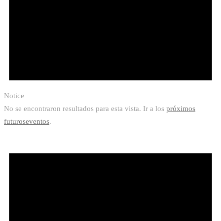
Notice
No se encontraron resultados para esta vista. Ir a los
próximos
futuroseventos
.