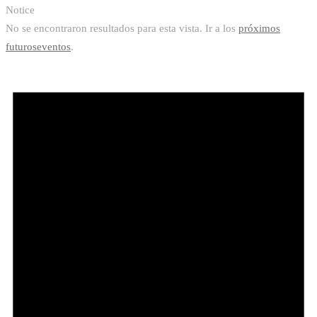
Notice
No se encontraron resultados para esta vista. Ir a los
próximos
futuroseventos
.