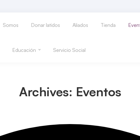
Somos
Donar latidos
Aliados
Tienda
Even
Educación
Servicio Social
Archives: Eventos